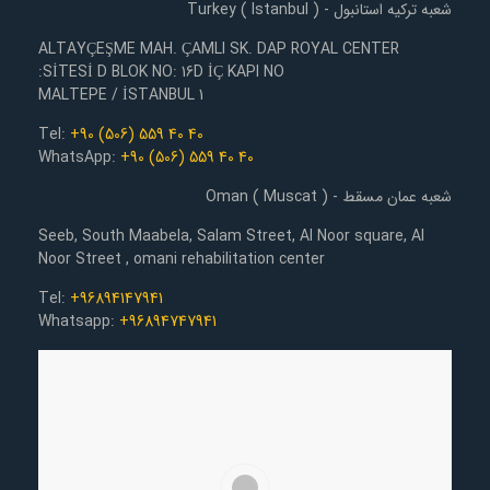
شعبه ترکیه استانبول - Turkey ( Istanbul )
ALTAYÇEŞME MAH. ÇAMLI SK. DAP ROYAL CENTER
SİTESİ D BLOK NO: 16D İÇ KAPI NO:
1 MALTEPE / İSTANBUL
Tel:
+90 (506) 559 40 40
WhatsApp:
+90 (506) 559 40 40
شعبه عمان مسقط - Oman ( Muscat )
Seeb, South Maabela, Salam Street, Al Noor square, Al
Noor Street , omani rehabilitation center
Tel:
+96894147941
Whatsapp:
+96894747941