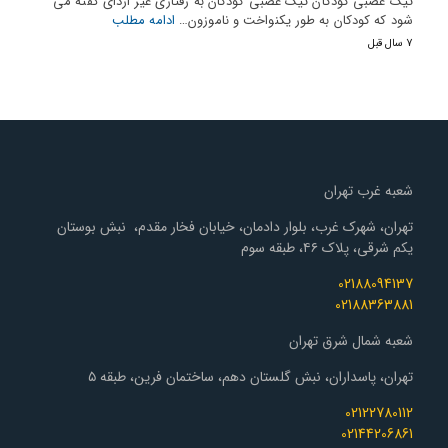
تیک عصبی کودکان تیک عصبی کودکان به رفتاری غیر اردای گفته می
شود که کودکان به طور یکنواخت و ناموزون…
ادامه مطلب
7 سال قبل
شعبه غرب تهران
تهران، شهرک غرب، بلوار دادمان، خیابان فخار مقدم، نبش بوستان
یکم شرقی، پلاک ۴۶، طبقه سوم
02188094137
02188363881
شعبه شمال شرق تهران
تهران، پاسداران، نبش گلستان دهم، ساختمان فرین، طبقه ۵
02122780112
02144206861