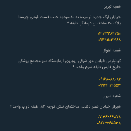
شعبه تبریز
خیابان ارگ جدید نرسیده به مقصودیه جنب فست فودی چیستا
پلاک 20 ساختمان درمانگر طبقه 3
04133284250
09391103388
شعبه اهواز
کیانپارس خیابان مهر شرقی روبروی آزمایشگاه سبز مجتمع پزشکی
خلیج فارس طبقه سوم واحد ۹
09168088082
09924131553
شعبه شیراز
شیراز، خیابان قصر دشت، ساختمان نبش کوچه 83، طبقه دوم، واحد4
07136264878
09173265538