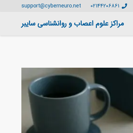
support@cyberneuro.net
02144206861
مراکز علوم اعصاب و روانشناسی سایبر