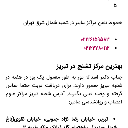
۵
خطوط تلفن مراکز سایبر در شعبه شمال شرق تهران:
02126159583
02122780112
بهترین مرکز تشنج در تبریز
جناب دکتر اسداله پور به طور معمول یک روز در هفته در
شعبه تبریز حضور دارند. برای دریافت نوبت حتما تماس
گرفته و وقت قبلی بگیرید. آدرس شعبه تبریز مراکز علوم
اعصاب و روانشناسی سایبر:
تبریز، خیابان رضا نژاد جنوبی، خیابان نقوی(باغ
شمال جدید)، ساختمان گلد (پلاک 40)، طبقه 3