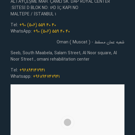
ALTAYÇEŞME MAH. ÇAMLI SK. DAP ROYAL CENTER
SİTESİ D BLOK NO: 16D İÇ KAPI NO:
1 MALTEPE / İSTANBUL
Tel:
+90 (506) 559 40 40
WhatsApp:
+90 (506) 559 40 40
شعبه عمان مسقط - Oman ( Muscat )
Seeb, South Maabela, Salam Street, Al Noor square, Al
Noor Street , omani rehabilitation center
Tel:
+96894147941
Whatsapp:
+96894747941