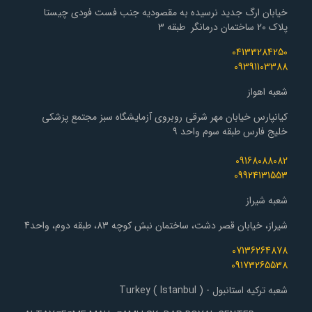
خیابان ارگ جدید نرسیده به مقصودیه جنب فست فودی چیستا
پلاک 20 ساختمان درمانگر طبقه 3
04133284250
09391103388
شعبه اهواز
کیانپارس خیابان مهر شرقی روبروی آزمایشگاه سبز مجتمع پزشکی
خلیج فارس طبقه سوم واحد ۹
09168088082
09924131553
شعبه شیراز
شیراز، خیابان قصر دشت، ساختمان نبش کوچه 83، طبقه دوم، واحد4
07136264878
09173265538
شعبه ترکیه استانبول - Turkey ( Istanbul )