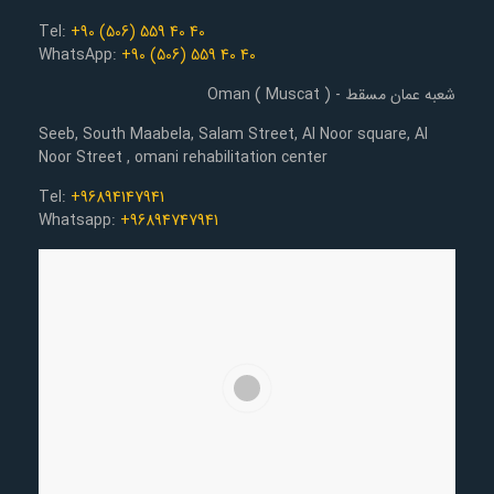
Tel:
+90 (506) 559 40 40
WhatsApp:
+90 (506) 559 40 40
شعبه عمان مسقط - Oman ( Muscat )
Seeb, South Maabela, Salam Street, Al Noor square, Al
Noor Street , omani rehabilitation center
Tel:
+96894147941
Whatsapp:
+96894747941