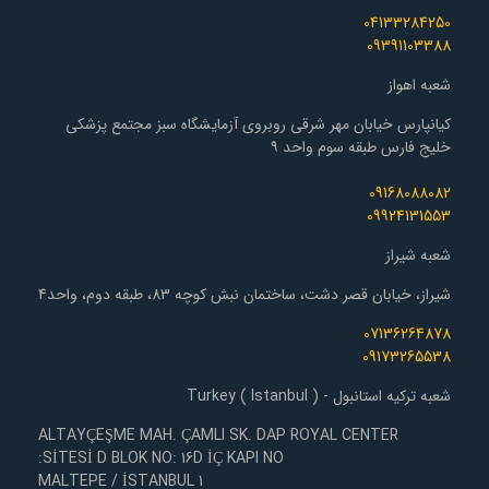
04133284250
09391103388
شعبه اهواز
کیانپارس خیابان مهر شرقی روبروی آزمایشگاه سبز مجتمع پزشکی
خلیج فارس طبقه سوم واحد ۹
09168088082
09924131553
شعبه شیراز
شیراز، خیابان قصر دشت، ساختمان نبش کوچه 83، طبقه دوم، واحد4
07136264878
09173265538
شعبه ترکیه استانبول - Turkey ( Istanbul )
ALTAYÇEŞME MAH. ÇAMLI SK. DAP ROYAL CENTER
SİTESİ D BLOK NO: 16D İÇ KAPI NO:
1 MALTEPE / İSTANBUL