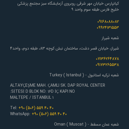
کیانپارس خیابان مهر شرقی روبروی آزمایشگاه سبز مجتمع پزشکی
خلیج فارس طبقه سوم واحد ۹
09168088082
09924131553
شعبه شیراز
شیراز، خیابان قصر دشت، ساختمان نبش کوچه 83، طبقه دوم، واحد4
07136264878
09173265538
شعبه ترکیه استانبول - Turkey ( Istanbul )
ALTAYÇEŞME MAH. ÇAMLI SK. DAP ROYAL CENTER
SİTESİ D BLOK NO: 16D İÇ KAPI NO:
1 MALTEPE / İSTANBUL
Tel:
+90 (506) 559 40 40
WhatsApp:
+90 (506) 559 40 40
شعبه عمان مسقط - Oman ( Muscat )