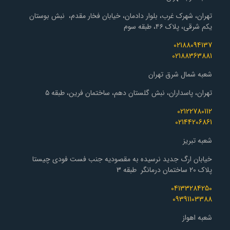
تهران، شهرک غرب، بلوار دادمان، خیابان فخار مقدم، نبش بوستان
یکم شرقی، پلاک ۴۶، طبقه سوم
02188094137
02188363881
شعبه شمال شرق تهران
تهران، پاسداران، نبش گلستان دهم، ساختمان فرین، طبقه ۵
02122780112
02144206861
شعبه تبریز
خیابان ارگ جدید نرسیده به مقصودیه جنب فست فودی چیستا
پلاک 20 ساختمان درمانگر طبقه 3
04133284250
09391103388
شعبه اهواز