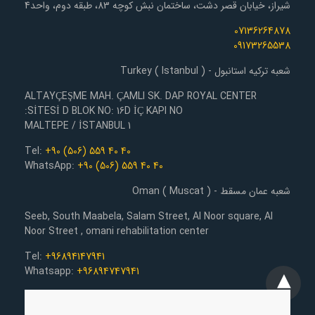
شیراز، خیابان قصر دشت، ساختمان نبش کوچه 83، طبقه دوم، واحد4
07136264878
09173265538
شعبه ترکیه استانبول - Turkey ( Istanbul )
ALTAYÇEŞME MAH. ÇAMLI SK. DAP ROYAL CENTER
SİTESİ D BLOK NO: 16D İÇ KAPI NO:
1 MALTEPE / İSTANBUL
Tel:
+90 (506) 559 40 40
WhatsApp:
+90 (506) 559 40 40
شعبه عمان مسقط - Oman ( Muscat )
Seeb, South Maabela, Salam Street, Al Noor square, Al
Noor Street , omani rehabilitation center
Tel:
+96894147941
Whatsapp:
+96894747941