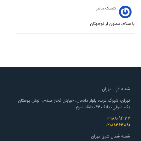
کلینیک سایبر
با سلام، ممنون از توجهتان
شعبه غرب تهران
تهران، شهرک غرب، بلوار دادمان، خیابان فخار مقدم، نبش بوستان
یکم شرقی، پلاک ۴۶، طبقه سوم
02188094137
02188363881
شعبه شمال شرق تهران