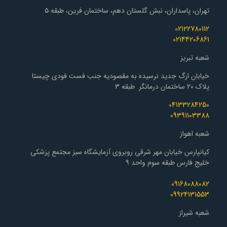
تهران، پاسداران، نبش گلستان دهم، ساختمان فرین، طبقه ۵
02122780112
02144206861
شعبه تبریز
خیابان ارگ جدید نرسیده به مقصودیه جنب فست فودی چیستا
پلاک 20 ساختمان درمانگر طبقه 3
04133284250
09391103388
شعبه اهواز
کیانپارس خیابان مهر شرقی روبروی آزمایشگاه سبز مجتمع پزشکی
خلیج فارس طبقه سوم واحد ۹
09168088082
09924131553
شعبه شیراز