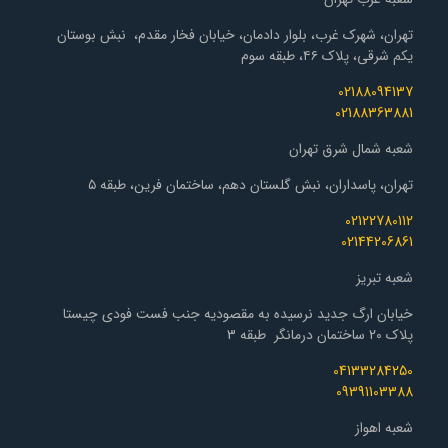
تهران، شهرک غرب، بلوار دادمان، خیابان فخار مقدم، نبش بوستان
یکم شرقی، پلاک ۴۶، طبقه سوم
02188094137
02188363881
شعبه شمال شرق تهران
تهران، پاسداران، نبش گلستان دهم، ساختمان فرین، طبقه ۵
02122780112
02144206861
شعبه تبریز
خیابان ارگ جدید نرسیده به مقصودیه جنب فست فودی چیستا
پلاک 20 ساختمان درمانگر طبقه 3
04133284250
09391103388
شعبه اهواز