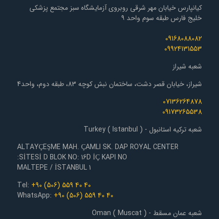
کیانپارس خیابان مهر شرقی روبروی آزمایشگاه سبز مجتمع پزشکی
خلیج فارس طبقه سوم واحد ۹
09168088082
09924131553
شعبه شیراز
شیراز، خیابان قصر دشت، ساختمان نبش کوچه 83، طبقه دوم، واحد4
07136264878
09173265538
شعبه ترکیه استانبول - Turkey ( Istanbul )
ALTAYÇEŞME MAH. ÇAMLI SK. DAP ROYAL CENTER
SİTESİ D BLOK NO: 16D İÇ KAPI NO:
1 MALTEPE / İSTANBUL
Tel:
+90 (506) 559 40 40
WhatsApp:
+90 (506) 559 40 40
شعبه عمان مسقط - Oman ( Muscat )