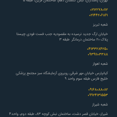
تهران، پاسداران، نبش گلستان دهم، ساختمان فرین، طبقه ۵
02122780112
02144206861
شعبه تبریز
خیابان ارگ جدید نرسیده به مقصودیه جنب فست فودی چیستا
پلاک 20 ساختمان درمانگر طبقه 3
04133284250
09391103388
شعبه اهواز
کیانپارس خیابان مهر شرقی روبروی آزمایشگاه سبز مجتمع پزشکی
خلیج فارس طبقه سوم واحد ۹
09168088082
09924131553
شعبه شیراز
شیراز، خیابان قصر دشت، ساختمان نبش کوچه 83، طبقه دوم، واحد4