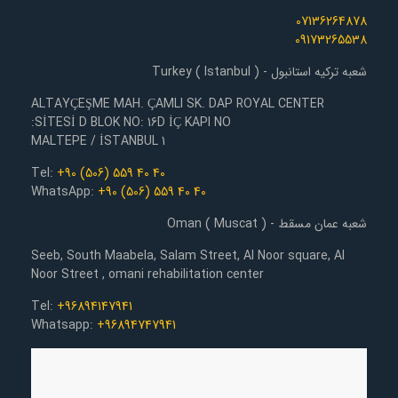
07136264878
09173265538
شعبه ترکیه استانبول - Turkey ( Istanbul )
ALTAYÇEŞME MAH. ÇAMLI SK. DAP ROYAL CENTER
SİTESİ D BLOK NO: 16D İÇ KAPI NO:
1 MALTEPE / İSTANBUL
Tel:
+90 (506) 559 40 40
WhatsApp:
+90 (506) 559 40 40
شعبه عمان مسقط - Oman ( Muscat )
Seeb, South Maabela, Salam Street, Al Noor square, Al
Noor Street , omani rehabilitation center
Tel:
+96894147941
Whatsapp:
+96894747941