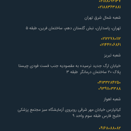
02188094137
02188363881
شعبه شمال شرق تهران
تهران، پاسداران، نبش گلستان دهم، ساختمان فرین، طبقه ۵
02122780112
02144206861
شعبه تبریز
خیابان ارگ جدید نرسیده به مقصودیه جنب فست فودی چیستا
پلاک 20 ساختمان درمانگر طبقه 3
04133284250
09391103388
شعبه اهواز
کیانپارس خیابان مهر شرقی روبروی آزمایشگاه سبز مجتمع پزشکی
خلیج فارس طبقه سوم واحد ۹
09168088082