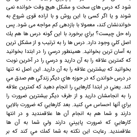
شود که درس های سخت و مشکل هیچ وقت خوانده نمی
شوند و یا اگر کسی با این روش و با اراده قوی شروع به
خواندنشان کند، معمولا با بازدهی کم مواجه می شود. پس
راه حل چیست؟ براي برخورد با اين گونه درس ها هم يك
اصل كلي وجود دارد. درس ها را به ترتيب و از مشكل ترين
به آسان ترين بخوانيد. همينطور درسي را در ابتدا بخوانيد
كه كمترين علاقه را به آن داريد و درسي را در آخرين نوبت
بخوانيد كه بيشترين علاقه را به آن داريد. اين اصل نه تنها
در درس خواندن كه در حوزه هاي ديگر زندگي هم صدق مي
كند. يعني در ابتدا كارهايي را انجام دهيد كه كمترين علاقه
را به انجامشان داريد و از طرف ديگر بيشترين ضرورت را
براي آنها احساس مي كنيد. بعد كارهايي كه ضرورت بالايي
دارند و شما هم به انجام آن ها علاقمنديد و در انتها
كارهايي كه ضرورت پاييني دارند ولي شما به آن ها
علاقمنديد. رعايت اين نكته به شما كمك مي كند كه بر