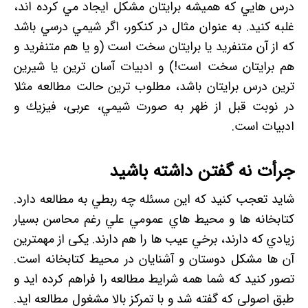
درس هايي كه هميشه برايتان مشكل ايجاد مي كرده اند،
غلبه كنيد. به عنوان مثال در کنکور، اگر شيمي درسي باشد
كه از آن متنفريد يا برايتان سخت است (و يا هم متنفريد و
هم برايتان سخت است!) و ادبيات آسان ترين يا شيرين
ترين درس برايتان باشد، مطلوب ترين حالت مطالعه مثلا
در نوبت قبل از ظهر به صورت شيمي، عربی، فيزيك و
ادبيات است.
جرأت نه گفتن داشته باشيد
شايد تعجب كنيد كه اين مسئله چه ربطي به مطالعه دارد.
كتابخانه ها و محيط هاي عمومي علي رغم محاسن بسيار
زيادي كه دارند، برخي عيب ها را هم دارند. یکی از مهمترین
آن ها مشکل دوستان و آشنایان در محیط کتابخانه است.
تصور کنید که شما همه شرایط مطالعه را فراهم کرده اید و
طبق اصولی که گفته شد و با تمرکز بالا مشغول مطالعه اید.