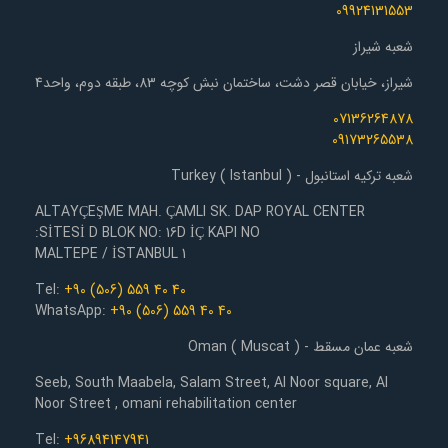
09924131553
شعبه شیراز
شیراز، خیابان قصر دشت، ساختمان نبش کوچه 83، طبقه دوم، واحد4
07136264878
09173265538
شعبه ترکیه استانبول - Turkey ( Istanbul )
ALTAYÇEŞME MAH. ÇAMLI SK. DAP ROYAL CENTER
SİTESİ D BLOK NO: 16D İÇ KAPI NO:
1 MALTEPE / İSTANBUL
Tel:
+90 (506) 559 40 40
WhatsApp:
+90 (506) 559 40 40
شعبه عمان مسقط - Oman ( Muscat )
Seeb, South Maabela, Salam Street, Al Noor square, Al
Noor Street , omani rehabilitation center
Tel:
+96894147941