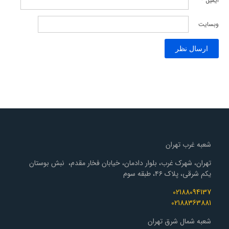
ایمیل
*
وبسایت
شعبه غرب تهران
تهران، شهرک غرب، بلوار دادمان، خیابان فخار مقدم، نبش بوستان
یکم شرقی، پلاک ۴۶، طبقه سوم
02188094137
02188363881
شعبه شمال شرق تهران