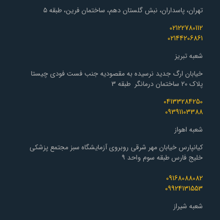
تهران، پاسداران، نبش گلستان دهم، ساختمان فرین، طبقه ۵
02122780112
02144206861
شعبه تبریز
خیابان ارگ جدید نرسیده به مقصودیه جنب فست فودی چیستا
پلاک 20 ساختمان درمانگر طبقه 3
04133284250
09391103388
شعبه اهواز
کیانپارس خیابان مهر شرقی روبروی آزمایشگاه سبز مجتمع پزشکی
خلیج فارس طبقه سوم واحد ۹
09168088082
09924131553
شعبه شیراز