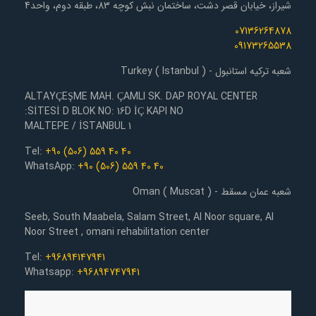
شیراز، خیابان قصر دشت، ساختمان نبش کوچه 83، طبقه دوم، واحد4
07136264878
09173265538
شعبه ترکیه استانبول - Turkey ( Istanbul )
ALTAYÇEŞME MAH. ÇAMLI SK. DAP ROYAL CENTER
SİTESİ D BLOK NO: 16D İÇ KAPI NO:
1 MALTEPE / İSTANBUL
Tel:
+90 (506) 559 40 40
WhatsApp:
+90 (506) 559 40 40
شعبه عمان مسقط - Oman ( Muscat )
Seeb, South Maabela, Salam Street, Al Noor square, Al
Noor Street , omani rehabilitation center
Tel:
+96894147941
Whatsapp:
+96894747941