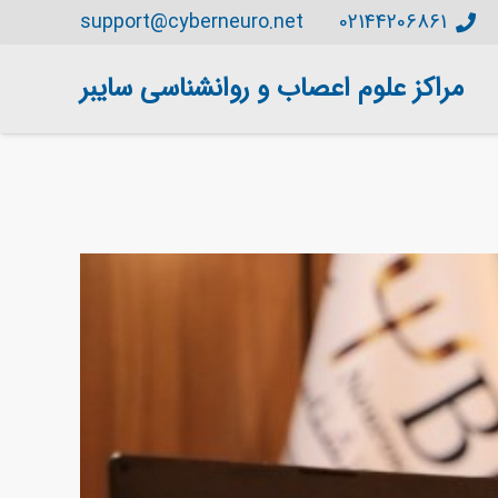
support@cyberneuro.net
02144206861
مراکز علوم اعصاب و روانشناسی سایبر