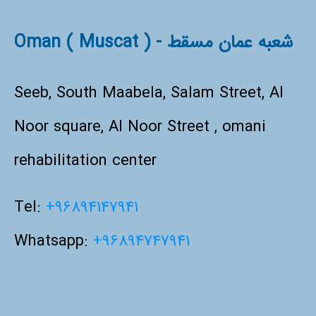
شعبه عمان مسقط - Oman ( Muscat )
Seeb, South Maabela, Salam Street, Al
Noor square, Al Noor Street , omani
rehabilitation center
Tel:
+96894147941
Whatsapp:
+96894747941