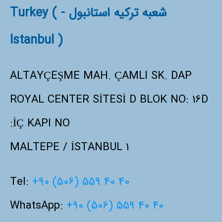
شعبه ترکیه استانبول - Turkey (
Istanbul )
ALTAYÇEŞME MAH. ÇAMLI SK. DAP
ROYAL CENTER SİTESİ D BLOK NO: 16D
İÇ KAPI NO:
1 MALTEPE / İSTANBUL
Tel:
+90 (506) 559 40 40
WhatsApp:
+90 (506) 559 40 40