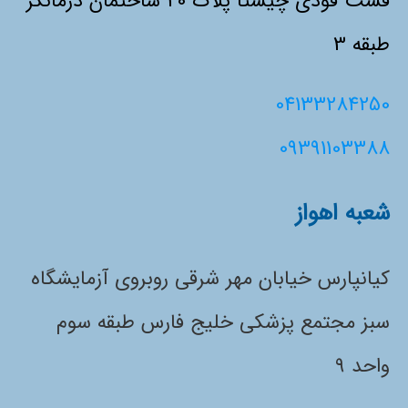
فست فودی چیستا پلاک 20 ساختمان درمانگر
طبقه 3
04133284250
09391103388
شعبه اهواز
کیانپارس خیابان مهر شرقی روبروی آزمایشگاه
سبز مجتمع پزشکی خلیج فارس طبقه سوم
واحد ۹