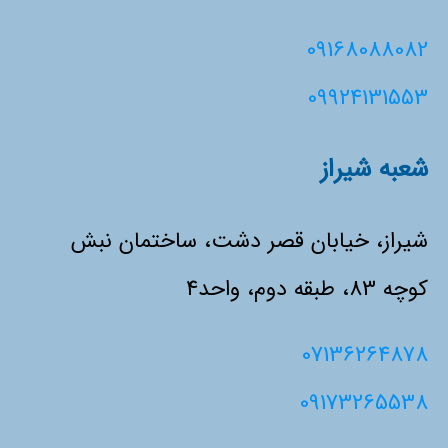
09168088082
09924131553
شعبه شیراز
شیراز، خیابان قصر دشت، ساختمان نبش
کوچه 83، طبقه دوم، واحد4
07136264878
09173265538