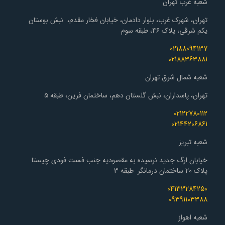
شعبه غرب تهران
تهران، شهرک غرب، بلوار دادمان، خیابان فخار مقدم، نبش بوستان
یکم شرقی، پلاک ۴۶، طبقه سوم
02188094137
02188363881
شعبه شمال شرق تهران
تهران، پاسداران، نبش گلستان دهم، ساختمان فرین، طبقه ۵
02122780112
02144206861
شعبه تبریز
خیابان ارگ جدید نرسیده به مقصودیه جنب فست فودی چیستا
پلاک 20 ساختمان درمانگر طبقه 3
04133284250
09391103388
شعبه اهواز