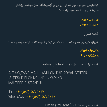
کیانپارس خیابان مهر شرقی روبروی آزمایشگاه سبز مجتمع پزشکی
خلیج فارس طبقه سوم واحد ۹
09168088082
09924131553
شعبه شیراز
شیراز، خیابان قصر دشت، ساختمان نبش کوچه 83، طبقه دوم، واحد4
07136264878
09173265538
شعبه ترکیه استانبول - Turkey ( Istanbul )
ALTAYÇEŞME MAH. ÇAMLI SK. DAP ROYAL CENTER
SİTESİ D BLOK NO: 16D İÇ KAPI NO:
1 MALTEPE / İSTANBUL
Tel:
+90 (506) 559 40 40
WhatsApp:
+90 (506) 559 40 40
شعبه عمان مسقط - Oman ( Muscat )