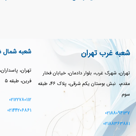
شعبه شمال ش
شعبه غرب تهران
تهران، پاسداران
تهران، شهرک غرب، بلوار دادمان، خیابان فخار
فرین، طبقه ۵
مقدم، نبش بوستان یکم شرقی، پلاک ۴۶، طبقه
سوم
02122780112
02144206861
02188094137
02188363881