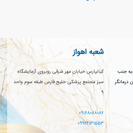
شعبه اهواز
دیه جنب
کیانپارس خیابان مهر شرقی روبروی آزمایشگاه
اک 20 ساختمان درمانگر
سبز مجتمع پزشکی خلیج فارس طبقه سوم واحد
۹
09168088082
09924131553