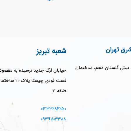
رق تهران
شعبه تبریز
، نبش گلستان دهم، ساختمان
خیابان ارگ جدید نرسیده به مقصو
فست فودی چیستا پل
طبقه 3
04133284250
09391103388