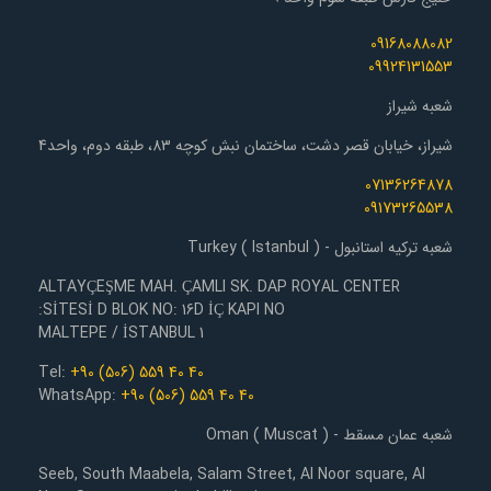
09168088082
09924131553
شعبه شیراز
شیراز، خیابان قصر دشت، ساختمان نبش کوچه 83، طبقه دوم، واحد4
07136264878
09173265538
شعبه ترکیه استانبول - Turkey ( Istanbul )
ALTAYÇEŞME MAH. ÇAMLI SK. DAP ROYAL CENTER
SİTESİ D BLOK NO: 16D İÇ KAPI NO:
1 MALTEPE / İSTANBUL
Tel:
+90 (506) 559 40 40
WhatsApp:
+90 (506) 559 40 40
شعبه عمان مسقط - Oman ( Muscat )
Seeb, South Maabela, Salam Street, Al Noor square, Al