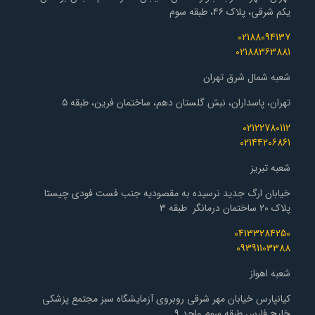
یکم شرقی، پلاک ۴۶، طبقه سوم
02188094137
02188363881
شعبه شمال شرق تهران
تهران، پاسداران، نبش گلستان دهم، ساختمان فرین، طبقه ۵
02122780112
02144206861
شعبه تبریز
خیابان ارگ جدید نرسیده به مقصودیه جنب فست فودی چیستا
پلاک 20 ساختمان درمانگر طبقه 3
04133284250
09391103388
شعبه اهواز
کیانپارس خیابان مهر شرقی روبروی آزمایشگاه سبز مجتمع پزشکی
خلیج فارس طبقه سوم واحد ۹