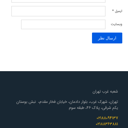
ایمیل
*
وبسایت
شعبه غرب تهران
تهران، شهرک غرب، بلوار دادمان، خیابان فخار مقدم، نبش بوستان
یکم شرقی، پلاک ۴۶، طبقه سوم
02188094137
02188363881