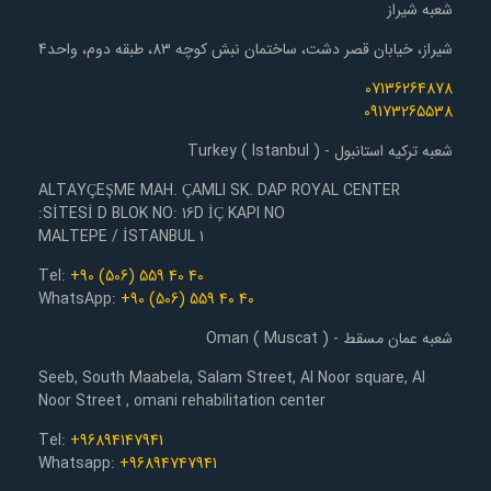
شعبه شیراز
شیراز، خیابان قصر دشت، ساختمان نبش کوچه 83، طبقه دوم، واحد4
07136264878
09173265538
شعبه ترکیه استانبول - Turkey ( Istanbul )
ALTAYÇEŞME MAH. ÇAMLI SK. DAP ROYAL CENTER
SİTESİ D BLOK NO: 16D İÇ KAPI NO:
1 MALTEPE / İSTANBUL
Tel:
+90 (506) 559 40 40
WhatsApp:
+90 (506) 559 40 40
شعبه عمان مسقط - Oman ( Muscat )
Seeb, South Maabela, Salam Street, Al Noor square, Al
Noor Street , omani rehabilitation center
Tel:
+96894147941
Whatsapp:
+96894747941