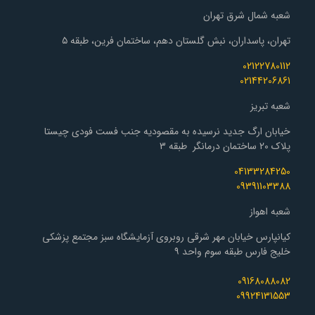
شعبه شمال شرق تهران
تهران، پاسداران، نبش گلستان دهم، ساختمان فرین، طبقه ۵
02122780112
02144206861
شعبه تبریز
خیابان ارگ جدید نرسیده به مقصودیه جنب فست فودی چیستا
پلاک 20 ساختمان درمانگر طبقه 3
04133284250
09391103388
شعبه اهواز
کیانپارس خیابان مهر شرقی روبروی آزمایشگاه سبز مجتمع پزشکی
خلیج فارس طبقه سوم واحد ۹
09168088082
09924131553