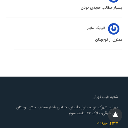
بسیار مطالب مفیدی بودن
کلینیک سایبر
ممنون از توجهتان
شعبه غرب تهران
تهران، شهرک غرب، بلوار دادمان، خیابان فخار مقدم، نبش بوستان
یکم شرقی، پلاک ۴۶، طبقه سوم
02188094137