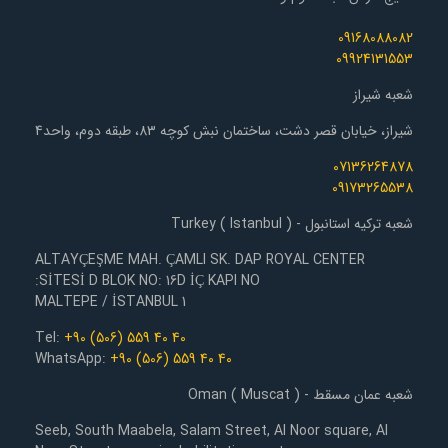
09168088082
09924131553
شعبه شیراز
شیراز، خیابان قصر دشت، ساختمان نبش کوچه 83، طبقه دوم، واحد4
07136264878
09173265538
شعبه ترکیه استانبول - Turkey ( Istanbul )
ALTAYÇEŞME MAH. ÇAMLI SK. DAP ROYAL CENTER
SİTESİ D BLOK NO: 16D İÇ KAPI NO:
1 MALTEPE / İSTANBUL
Tel:
+90 (506) 559 40 40
WhatsApp:
+90 (506) 559 40 40
شعبه عمان مسقط - Oman ( Muscat )
Seeb, South Maabela, Salam Street, Al Noor square, Al