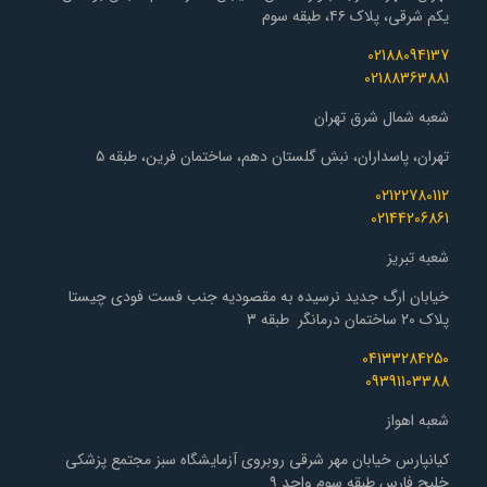
یکم شرقی، پلاک ۴۶، طبقه سوم
02188094137
02188363881
شعبه شمال شرق تهران
تهران، پاسداران، نبش گلستان دهم، ساختمان فرین، طبقه ۵
02122780112
02144206861
شعبه تبریز
خیابان ارگ جدید نرسیده به مقصودیه جنب فست فودی چیستا
پلاک 20 ساختمان درمانگر طبقه 3
04133284250
09391103388
شعبه اهواز
کیانپارس خیابان مهر شرقی روبروی آزمایشگاه سبز مجتمع پزشکی
خلیج فارس طبقه سوم واحد ۹