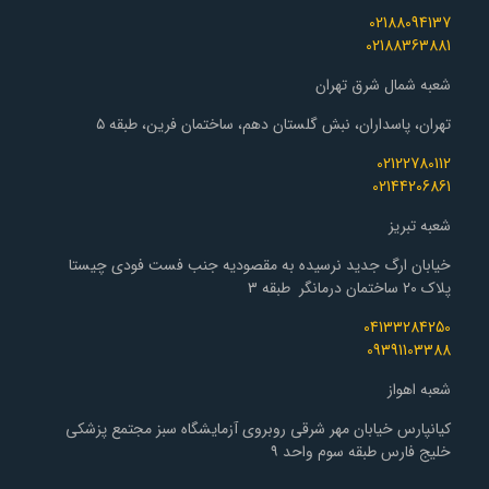
02188094137
02188363881
شعبه شمال شرق تهران
تهران، پاسداران، نبش گلستان دهم، ساختمان فرین، طبقه ۵
02122780112
02144206861
شعبه تبریز
خیابان ارگ جدید نرسیده به مقصودیه جنب فست فودی چیستا
پلاک 20 ساختمان درمانگر طبقه 3
04133284250
09391103388
شعبه اهواز
کیانپارس خیابان مهر شرقی روبروی آزمایشگاه سبز مجتمع پزشکی
خلیج فارس طبقه سوم واحد ۹