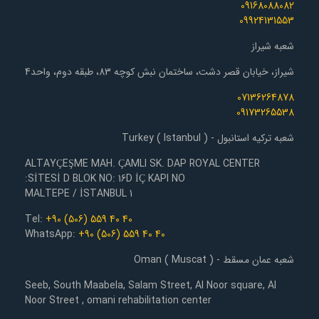
09168088082
09924131553
شعبه شیراز
شیراز، خیابان قصر دشت، ساختمان نبش کوچه 83، طبقه دوم، واحد4
07136264878
09173265538
شعبه ترکیه استانبول - Turkey ( Istanbul )
ALTAYÇEŞME MAH. ÇAMLI SK. DAP ROYAL CENTER
SİTESİ D BLOK NO: 16D İÇ KAPI NO:
1 MALTEPE / İSTANBUL
Tel:
+90 (506) 559 40 40
WhatsApp:
+90 (506) 559 40 40
شعبه عمان مسقط - Oman ( Muscat )
Seeb, South Maabela, Salam Street, Al Noor square, Al
Noor Street , omani rehabilitation center