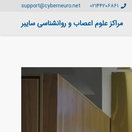
support@cyberneuro.net
02144206861
مراکز علوم اعصاب و روانشناسی سایبر