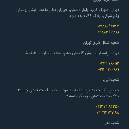
تهران، شهرک غرب، بلوار دادمان، خیابان فخار مقدم، نبش بوستان
یکم شرقی، پلاک ۴۶، طبقه سوم
02188094137
02188363881
شعبه شمال شرق تهران
تهران، پاسداران، نبش گلستان دهم، ساختمان فرین، طبقه ۵
02122780112
02144206861
شعبه تبریز
خیابان ارگ جدید نرسیده به مقصودیه جنب فست فودی چیستا
پلاک 20 ساختمان درمانگر طبقه 3
04133284250
09391103388
شعبه اهواز