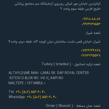
کیانپارس خیابان مهر شرقی روبروی آزمایشگاه سبز مجتمع پزشکی
خلیج فارس طبقه سوم واحد ۹
09168088082
09924131553
شعبه شیراز
شیراز، خیابان قصر دشت، ساختمان نبش کوچه 83، طبقه دوم، واحد4
07136264878
09173265538
شعبه ترکیه استانبول - Turkey ( Istanbul )
ALTAYÇEŞME MAH. ÇAMLI SK. DAP ROYAL CENTER
SİTESİ D BLOK NO: 16D İÇ KAPI NO:
1 MALTEPE / İSTANBUL
Tel:
+90 (506) 559 40 40
WhatsApp:
+90 (506) 559 40 40
شعبه عمان مسقط - Oman ( Muscat )