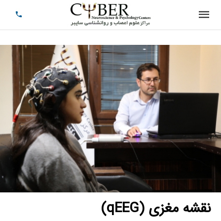
نقشه مغزی (qEEG)