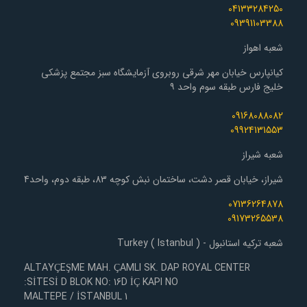
04133284250
09391103388
شعبه اهواز
کیانپارس خیابان مهر شرقی روبروی آزمایشگاه سبز مجتمع پزشکی
خلیج فارس طبقه سوم واحد ۹
09168088082
09924131553
شعبه شیراز
شیراز، خیابان قصر دشت، ساختمان نبش کوچه 83، طبقه دوم، واحد4
07136264878
09173265538
شعبه ترکیه استانبول - Turkey ( Istanbul )
ALTAYÇEŞME MAH. ÇAMLI SK. DAP ROYAL CENTER
SİTESİ D BLOK NO: 16D İÇ KAPI NO:
1 MALTEPE / İSTANBUL