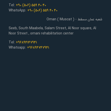
Tel:
+90 (506) 559 40 40
WhatsApp:
+90 (506) 559 40 40
شعبه عمان مسقط - Oman ( Muscat )
Seeb, South Maabela, Salam Street, Al Noor square, Al
Noor Street , omani rehabilitation center
Tel:
+96894147941
Whatsapp:
+96894747941