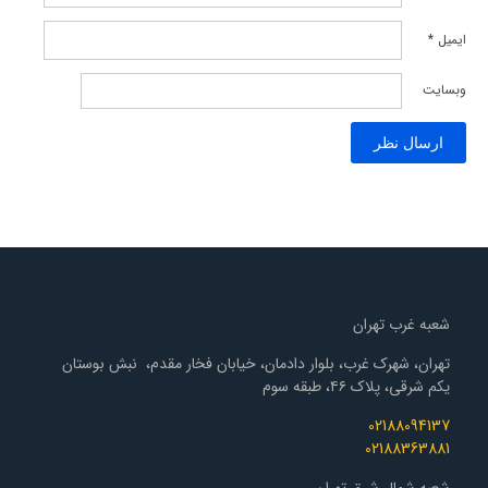
ایمیل
*
وبسایت
شعبه غرب تهران
تهران، شهرک غرب، بلوار دادمان، خیابان فخار مقدم، نبش بوستان
یکم شرقی، پلاک ۴۶، طبقه سوم
02188094137
02188363881