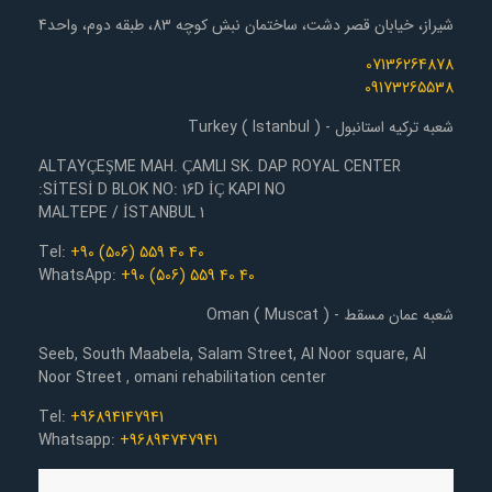
شیراز، خیابان قصر دشت، ساختمان نبش کوچه 83، طبقه دوم، واحد4
07136264878
09173265538
شعبه ترکیه استانبول - Turkey ( Istanbul )
ALTAYÇEŞME MAH. ÇAMLI SK. DAP ROYAL CENTER
SİTESİ D BLOK NO: 16D İÇ KAPI NO:
1 MALTEPE / İSTANBUL
Tel:
+90 (506) 559 40 40
WhatsApp:
+90 (506) 559 40 40
شعبه عمان مسقط - Oman ( Muscat )
Seeb, South Maabela, Salam Street, Al Noor square, Al
Noor Street , omani rehabilitation center
Tel:
+96894147941
Whatsapp:
+96894747941