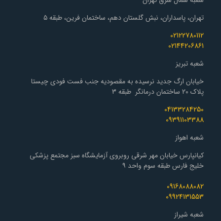
شعبه شمال شرق تهران
تهران، پاسداران، نبش گلستان دهم، ساختمان فرین، طبقه ۵
02122780112
02144206861
شعبه تبریز
خیابان ارگ جدید نرسیده به مقصودیه جنب فست فودی چیستا
پلاک 20 ساختمان درمانگر طبقه 3
04133284250
09391103388
شعبه اهواز
کیانپارس خیابان مهر شرقی روبروی آزمایشگاه سبز مجتمع پزشکی
خلیج فارس طبقه سوم واحد ۹
09168088082
09924131553
شعبه شیراز