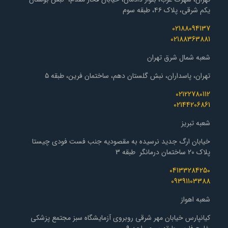
یکم شرقی، پلاک ۴۶، طبقه سوم
02188094137
02188363881
شعبه شمال شرق تهران
تهران، پاسداران، نبش گلستان دهم، ساختمان فرین، طبقه ۵
02122780112
02144206861
شعبه تبریز
خیابان ارگ جدید نرسیده به مقصودیه جنب فست فودی چیستا
پلاک 20 ساختمان درمانگر طبقه 3
04133284250
09391103388
شعبه اهواز
کیانپارس خیابان مهر شرقی روبروی آزمایشگاه سبز مجتمع پزشکی