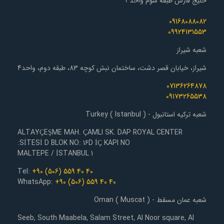
خلیج فارس طبقه سوم واحد ۹
09168088082
09924131553
شعبه شیراز
شیراز، خیابان قصر دشت، ساختمان نبش کوچه 83، طبقه دوم، واحد4
07136264878
09173265538
شعبه ترکیه استانبول - Turkey ( Istanbul )
ALTAYÇEŞME MAH. ÇAMLI SK. DAP ROYAL CENTER
SİTESİ D BLOK NO: 16D İÇ KAPI NO:
1 MALTEPE / İSTANBUL
Tel:
+90 (506) 559 40 40
WhatsApp:
+90 (506) 559 40 40
شعبه عمان مسقط - Oman ( Muscat )
Seeb, South Maabela, Salam Street, Al Noor square, Al