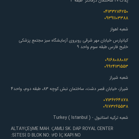
پلاک 20 ساختمان درمانگر طبقه 3
04133284250
09391103388
شعبه اهواز
کیانپارس خیابان مهر شرقی روبروی آزمایشگاه سبز مجتمع پزشکی
خلیج فارس طبقه سوم واحد ۹
09168088082
09924131553
شعبه شیراز
شیراز، خیابان قصر دشت، ساختمان نبش کوچه 83، طبقه دوم، واحد4
07136264878
09173265538
شعبه ترکیه استانبول - Turkey ( Istanbul )
ALTAYÇEŞME MAH. ÇAMLI SK. DAP ROYAL CENTER
SİTESİ D BLOK NO: 16D İÇ KAPI NO: