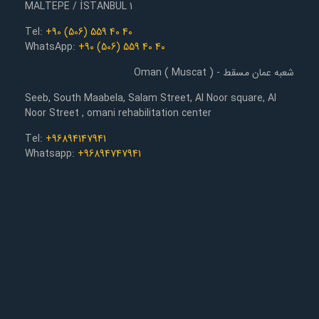
1 MALTEPE / İSTANBUL
Tel:
+90 (506) 559 40 40
WhatsApp:
+90 (506) 559 40 40
شعبه عمان مسقط - Oman ( Muscat )
Seeb, South Maabela, Salam Street, Al Noor square, Al
Noor Street , omani rehabilitation center
Tel:
+96894147941
Whatsapp:
+96894747941