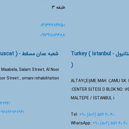
طبقه 3
04133284250
09391103388
شعبه ترکیه استانبول - Turkey ( Istanbul
شعبه عمان مسقط - Oman ( Muscat )
)
 Maabela, Salam Street, Al Noor
oor Street , omani rehabilitation
ALTAYÇEŞME MAH. ÇAMLI SK.
CENTER SİTESİ D BLOK NO: 16D
1 MALTEPE / İSTANBUL
47941
+96894747941
Tel:
+90 (506) 559 40 40
WhatsApp:
+90 (506) 559 40 40