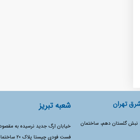
رق تهران
شعبه تبریز
، نبش گلستان دهم، ساختمان
خیابان ارگ جدید نرسیده به مقصو
فست فودی چیستا پل