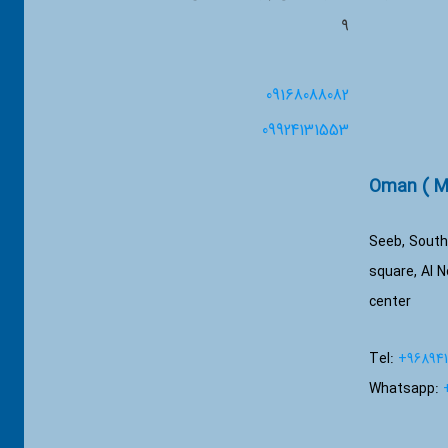
۹
09168088082
09924131553
Seeb, South
square, Al N
center
Tel:
+968941
Whatsapp: