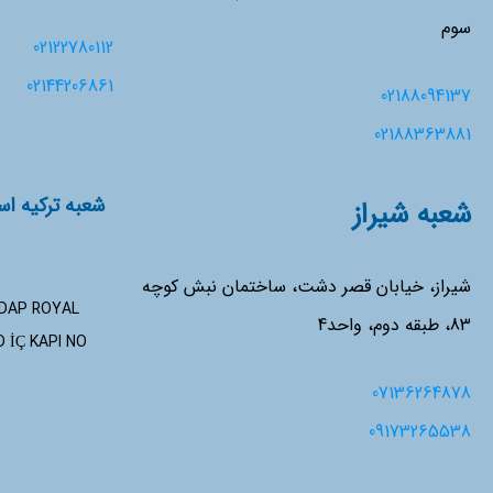
سوم
02122780112
02144206861
02188094137
02188363881
شعبه شیراز
شیراز، خیابان قصر دشت، ساختمان نبش کوچه
 DAP ROYAL
83، طبقه دوم، واحد4
 İÇ KAPI NO:
07136264878
09173265538