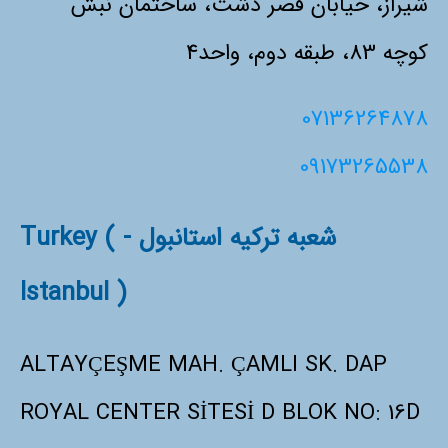
شیراز، خیابان قصر دشت، ساختمان نبش
کوچه 83، طبقه دوم، واحد4
07136264878
09173265538
شعبه ترکیه استانبول - Turkey (
Istanbul )
ALTAYÇEŞME MAH. ÇAMLI SK. DAP
ROYAL CENTER SİTESİ D BLOK NO: 16D