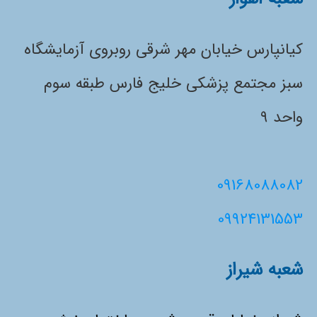
کیانپارس خیابان مهر شرقی روبروی آزمایشگاه
سبز مجتمع پزشکی خلیج فارس طبقه سوم
واحد ۹
09168088082
09924131553
شعبه شیراز