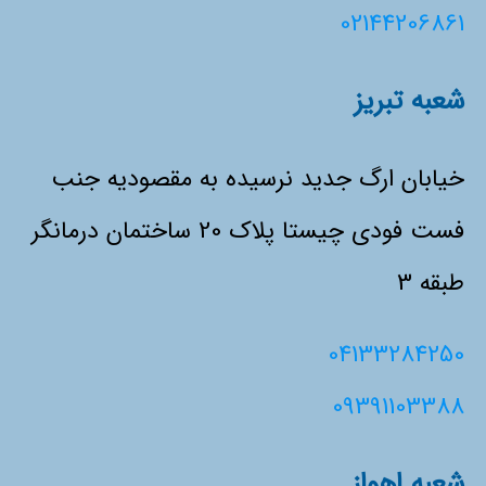
02144206861
شعبه تبریز
خیابان ارگ جدید نرسیده به مقصودیه جنب
فست فودی چیستا پلاک 20 ساختمان درمانگر
طبقه 3
04133284250
09391103388
شعبه اهواز