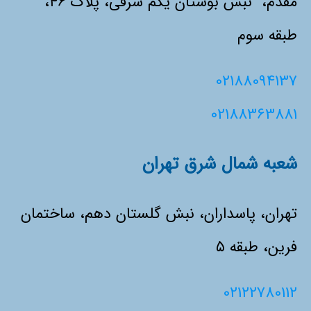
مقدم، نبش بوستان یکم شرقی، پلاک ۴۶،
طبقه سوم
02188094137
02188363881
شعبه شمال شرق تهران
تهران، پاسداران، نبش گلستان دهم، ساختمان
فرین، طبقه ۵
02122780112