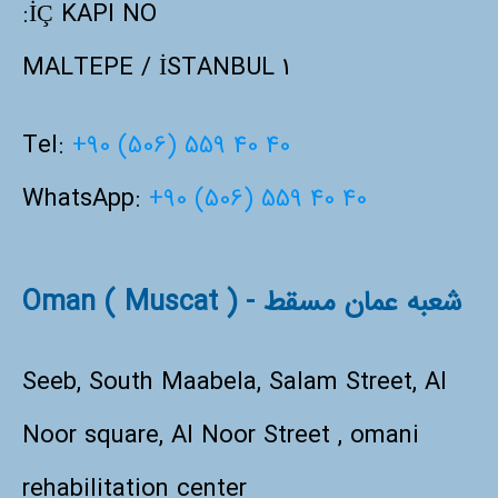
İÇ KAPI NO:
1 MALTEPE / İSTANBUL
Tel:
+90 (506) 559 40 40
WhatsApp:
+90 (506) 559 40 40
شعبه عمان مسقط - Oman ( Muscat )
Seeb, South Maabela, Salam Street, Al
Noor square, Al Noor Street , omani
rehabilitation center